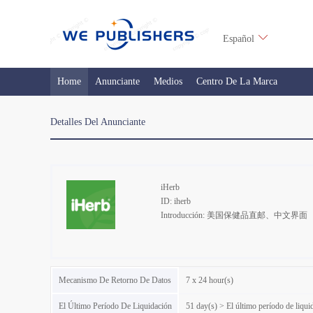
Español
Home
Anunciante
Medios
Centro De La Marca
Detalles Del Anunciante
iHerb
ID: iherb
Introducción: 美国保健品直邮、中文界面
Mecanismo De Retorno De Datos
7 x 24 hour(s)
El Último Período De Liquidación
51 day(s) > El último período de liqu