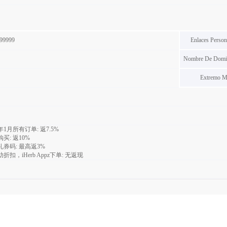
99999
Enlaces Person
Nombre De Domin
Extremo M
9年1月所有订单:
返7.5%
购买:
返10%
礼券码:
最高返3%
折扣，iHerb Appz下单:
无返现