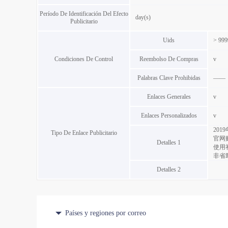
Período De Identificación Del Efecto
day(s)
Publicitario
Uids
> 999
Condiciones De Control
Reembolso De Compras
v
Palabras Clave Prohibidas
——
Enlaces Generales
v
Enlaces Personalizados
v
201
Tipo De Enlace Publicitario
官网
Detalles 1
使用
非省助
Detalles 2
Países y regiones por correo