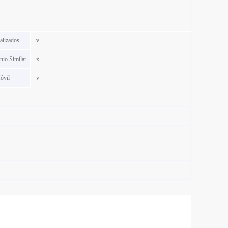
alizados
v
io Similar
x
óvil
v