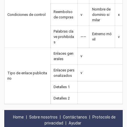
Nombre de
Reembolso
Condiciones de control
v
dominio si
x
de compras
milar
Palabras cla
Extremo mó
ve prohibida
——
v
vil
s
Enlaces gen
v
erales
Enlaces pers
v
Tipo de enlace publicita
onalizados
rio
Detalles 1
Detalles 2
Home
|
Sobre nosotros
|
Contáctanos
|
Protocolo de
privacidad
|
Ayudar