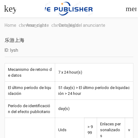
keyboard_arrow_left
me
chevron_right
chevron_right
Home
Anunciante
Detalles del anunciante
乐游上海
ID: lysh
Mecanismo de retorno d
7 x 24 hour(s)
e datos
El último período de liqu
51 day(s) > El último período de liquidac
idación
ión > 24 hour
Período de identificació
day(s)
n del efecto publicitario
Enlaces per
> 9
Uids
sonalizado
v
99
s