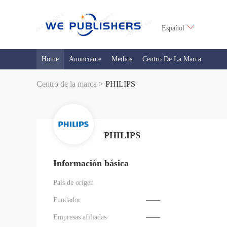
Español
Home
Anunciante
Medios
Centro De La Marca
Centro de la marca >
PHILIPS
PHILIPS
Información básica
País de origen
Fundador
——
Empresas afiliadas
——