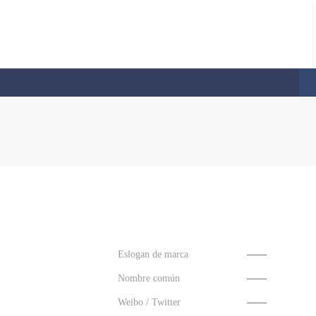
Eslogan de marca
——
Nombre común
——
Weibo / Twitter
——