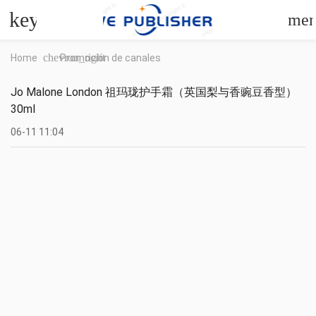
keyboard_arrow_left
me
chevron_right
Home
Promoción de canales
Jo Malone London 祖玛珑护手霜（英国梨与香豌豆香型）
30ml
06-11 11:04