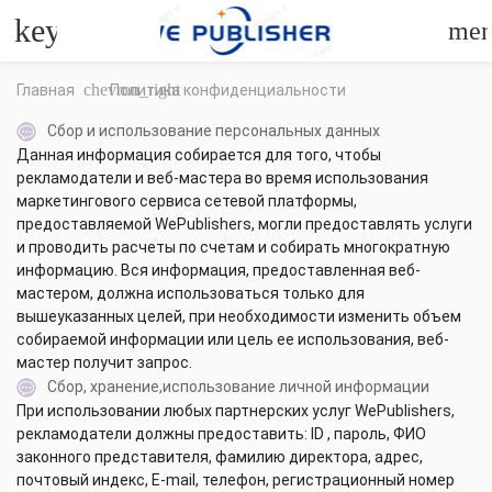
keyboard_arrow_left
me
chevron_right
Главная
Политика конфиденциальности
Сбор и использование персональных данных
Данная информация собирается для того, чтобы
рекламодатели и веб-мастера во время использования
маркетингового сервиса сетевой платформы,
предоставляемой WePublishers, могли предоставлять услуги
и проводить расчеты по счетам и собирать многократную
информацию. Вся информация, предоставленная веб-
мастером, должна использоваться только для
вышеуказанных целей, при необходимости изменить объем
собираемой информации или цель ее использования, веб-
мастер получит запрос.
Сбор, хранение,использование личной информации
При использовании любых партнерских услуг WePublishers,
рекламодатели должны предоставить: ID , пароль, ФИО
законного представителя, фамилию директора, адрес,
почтовый индекс, E-mail, телефон, регистрационный номер