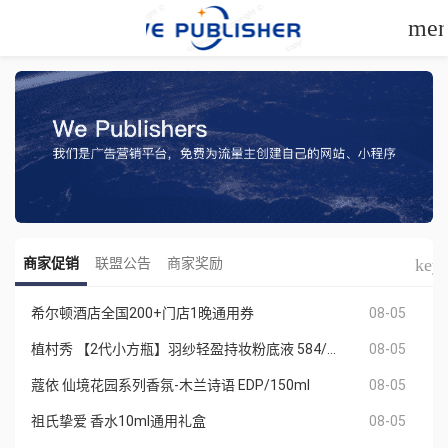
me
keyb
商家促销
联盟公告
商家奖励
08-05
希尔顿酒店全国200+门店1晚通用券
08-05
植村秀 【2代小方瓶】羽纱轻盈持妆粉底液 584/35ml
08-05
蔻依 仙境花园系列香氛-木兰诗语 EDP/150ml
08-05
祖氏挚爱 香水10ml通用礼盒