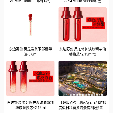
APM Météorites珍珠耳钉
APM Maille Marine项链
东边野兽 灵芝岩茶眼部精华
东边野兽 灵芝修护淡纹精华油
油-0.6ml
替换芯*2 15ml*2
东边野兽 灵芝修护淡纹油露精
【超级VIP】印尼Ayana阿雅娜
华液替换芯*2 15ml
度假村科莫多海景房2晚预售专