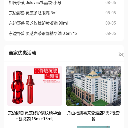
08-05
祖氏挚爱 Joloves礼品袋-小号
08-05
东边野兽 灵芝多肽眼霜 3ml
08-05
东边野兽 灵芝玫瑰卸妆凝霜 90ml
08-05
东边野兽 灵芝岩茶眼部精华油 0.6ml*5
商家优惠活动
keyb
东边野兽 灵芝修护淡纹精华油
舟山福朋喜来登酒店3天2晚套
+替换芯[15ml+15ml]
餐