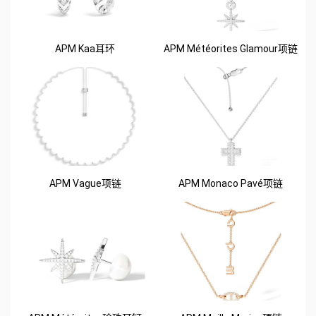
APM Kaa耳环
APM Météorites Glamour项链
APM Vague项链
APM Monaco Pavé项链