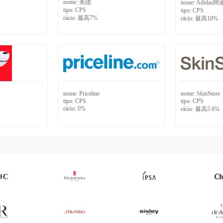
nome:
美团
nome:
Adidas
tipo:
CPS
tipo:
CPS
rácio:
最高7%
rácio:
最高10%
nome:
Priceline
nome:
SkinStore
tipo:
CPS
tipo:
CPS
rácio:
0%
rácio:
最高5.6%