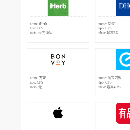
nome:
iHerb
nome:
DHC
tipo:
CPS
tipo:
CPS
rácio:
最高10%
rácio:
最高8%
nome:
万豪
nome:
淘宝闪购
tipo:
CPS
tipo:
CPS
rácio:
无
rácio:
最高4.5%