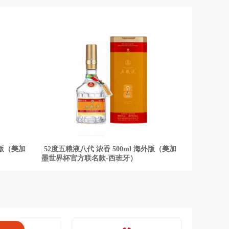
外版（美加
52度五粮液八代 浓香 500ml 海外版（美加
52度五粮液
墨世界杯官方联名款-西班牙）
墨世界杯官