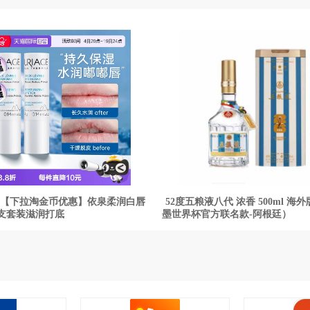
【下拉淘金币优惠】依泉柔润白唇
52度五粮液八代 浓香 500ml 海
支套装滋润打底
墨世界杯官方联名款-阿根廷）