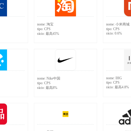
nome:
淘宝
nome:
小米商城
tipo:
CPS
tipo:
CPS
rácio:
0.6%
rácio:
最高45%
nome:
IHG
nome:
Nike中国
tipo:
CPS
tipo:
CPS
rácio:
最高4.8%
rácio:
最高8%