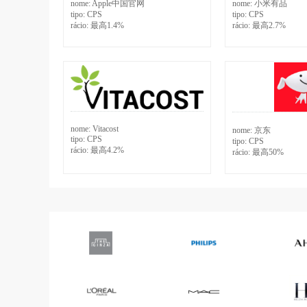
nome:
Apple中国官网
nome:
小米有品
tipo:
CPS
tipo:
CPS
rácio:
最高1.4%
rácio:
最高2.7%
nome:
Vitacost
nome:
京东
tipo:
CPS
tipo:
CPS
rácio:
最高4.2%
rácio:
最高50%