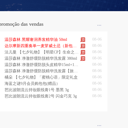
promoção das vendas
08-06
温莎森林 黑耀奢润养发精华油 50ml
08-06
达尔摩新四重奏单一麦芽威士忌（新包装）
08-06
法儿曼 【七夕礼物】【明星CP】生命之泉幸福面膜组合 150ml+75ml
08-06
温莎森林 净澈舒缓防脱精华洗发露 380ml
08-06
温莎森林 净澈舒缓防脱头皮精华15ml+15ml
08-06
温莎森林 净澈舒缓防脱精华洗发露【旅行装】 100ml
08-06
橘朵 【七夕礼物】「蜜桃心语」限定礼盒
08-06
海蓝之谜9月会员购包包(赠品）
08-06
芭比波朗流云持妆眼线膏1号 墨黑 3g
08-06
芭比波朗流云持妆眼线膏2号 闪金巧克 3g